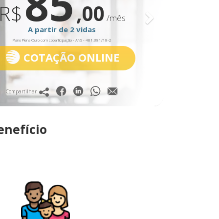
85
R$
,00
/mês
A partir de 2 vidas
Plano Plena Ouro com coparticipação - ANS - 481.381/18-2
COTAÇÃO ONLINE
Compartilhar
enefício