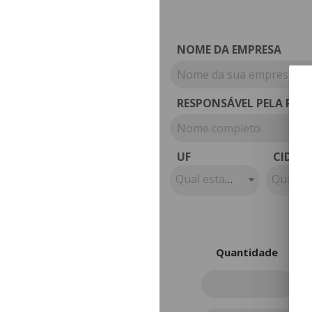
NOME DA EMPRESA
RESPONSÁVEL PELA PR
UF
CIDAD
Qual estado?
Qual é 
Quantidade