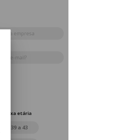
L
Faixa etária