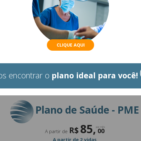
CLIQUE AQUI
s encontrar o
plano ideal para você!
Plano de Saúde - PME
85,
R$
por mês
00
A partir de
A partir de 2 vidas