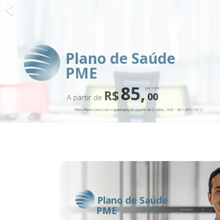
Plano de Saúde
PME
85,
por mês
R$
00
A partir de
Plano Plena Ouro com coparticipação a partir de 2 vidas. ANS - 481.381/18-2
Plano de Saúde
PME