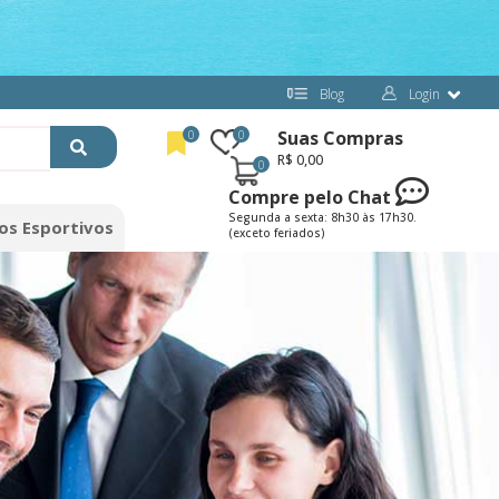
Blog
Login
Suas Compras
0
0
R$
0,00
0
Compre pelo Chat
Segunda a sexta: 8h30 às 17h30.
os Esportivos
(exceto feriados)