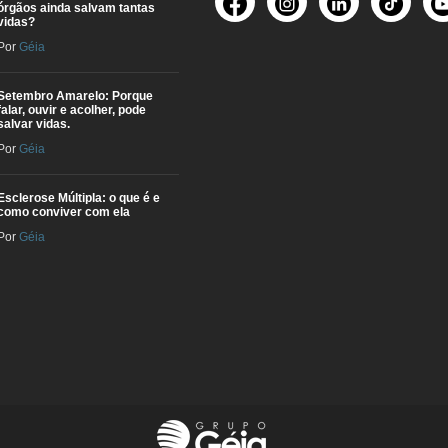
órgãos ainda salvam tantas
vidas?
Por
Géia
Setembro Amarelo: Porque
falar, ouvir e acolher, pode
salvar vidas.
Por
Géia
Esclerose Múltipla: o que é e
como conviver com ela
Por
Géia