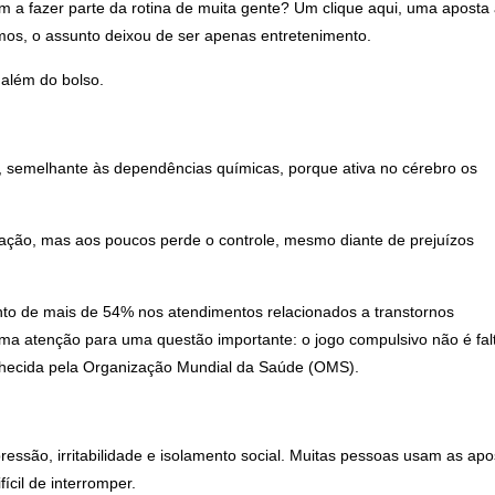
 a fazer parte da rotina de muita gente? Um clique aqui, uma aposta a
mos, o assunto deixou de ser apenas entretenimento.
 além do bolso.
o, semelhante às dependências químicas, porque ativa no cérebro os
ração, mas aos poucos perde o controle, mesmo diante de prejuízos
to de mais de 54% nos atendimentos relacionados a transtornos
ma atenção para uma questão importante: o jogo compulsivo não é fal
nhecida pela Organização Mundial da Saúde (OMS).
essão, irritabilidade e isolamento social. Muitas pessoas usam as apo
fícil de interromper.