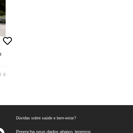
e
0
Dúvidas sobre saúde e bem-estar?
Preencha seus dados abaixo, teremos