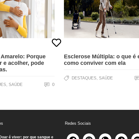
 Amarelo: Porque
Esclerose Múltipla: o que é 
ir e acolher, pode
como conviver com ela
as.
,
DESTAQUES
SAÚDE
,
0
UES
SAÚDE
es
Redes Sociais
Doar é viver: por que sangue e