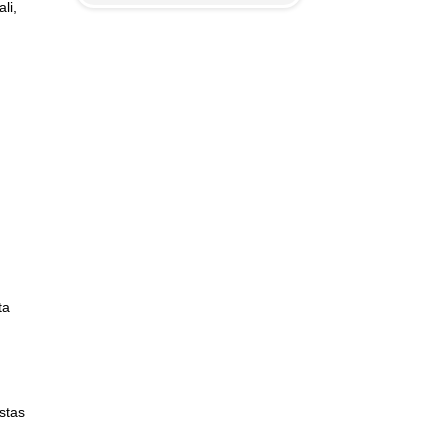
li,
ta
stas