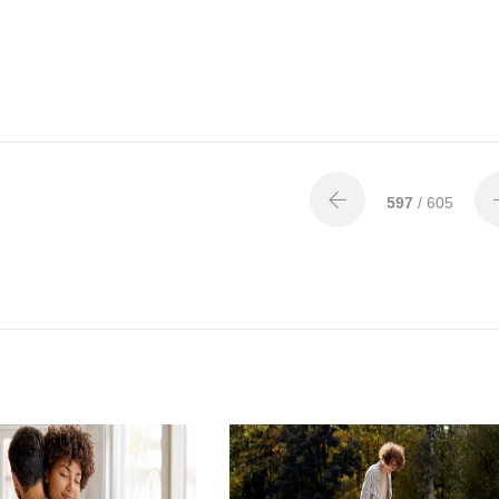
597
/ 605