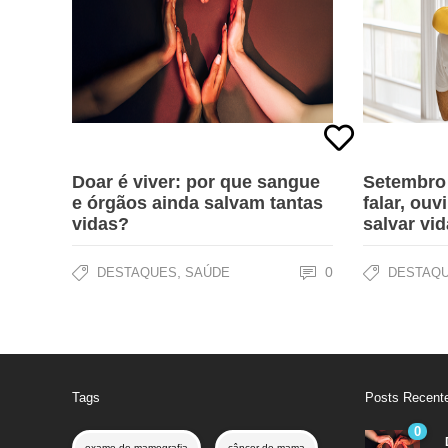
Doar é viver: por que sangue
Setembro
e órgãos ainda salvam tantas
falar, ouv
vidas?
salvar vid
,
0
DESTAQUES
SAÚDE
DESTAQ
Tags
Posts Recent
0
exame de mamografia
câncer de mama