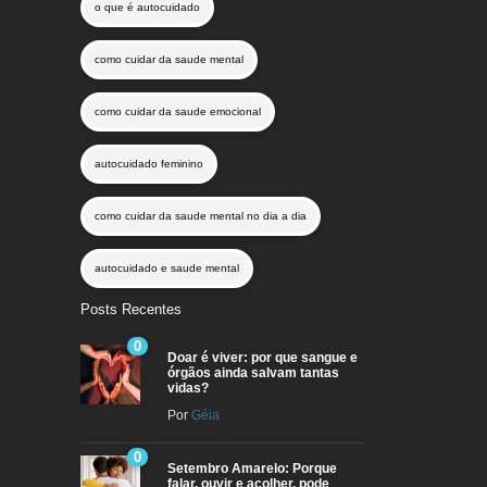
o que é autocuidado
como cuidar da saude mental
como cuidar da saude emocional
autocuidado feminino
como cuidar da saude mental no dia a dia
autocuidado e saude mental
Posts Recentes
0
Doar é viver: por que sangue e
órgãos ainda salvam tantas
vidas?
Por
Géia
0
Setembro Amarelo: Porque
falar, ouvir e acolher, pode