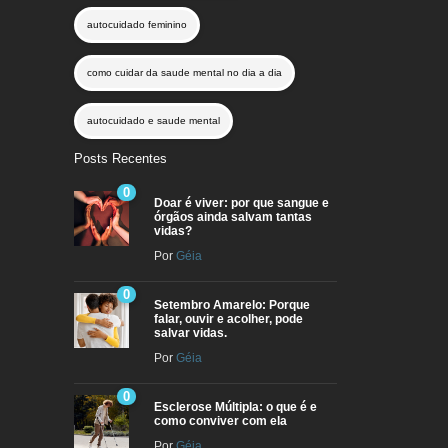
autocuidado feminino
como cuidar da saude mental no dia a dia
autocuidado e saude mental
Posts Recentes
0
Doar é viver: por que sangue e
órgãos ainda salvam tantas
vidas?
Por
Géia
0
Setembro Amarelo: Porque
falar, ouvir e acolher, pode
salvar vidas.
Por
Géia
0
Esclerose Múltipla: o que é e
como conviver com ela
Por
Géia