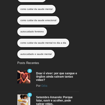
como cuidar da saude mental
como cuidar da saude emocional
autocuidado feminino
como cuidar da saude mental no dia a dia
autocuidado e saude mental
Posts Recentes
0
Doar é viver: por que sangue e
órgãos ainda salvam tantas
vidas?
Por
Géia
0
Setembro Amarelo: Porque
falar, ouvir e acolher, pode
salvar vidas.