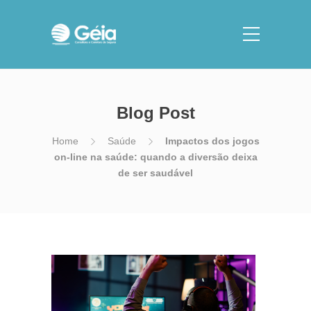
Blog Post
Home
Saúde
Impactos dos jogos
on-line na saúde: quando a diversão deixa
de ser saudável