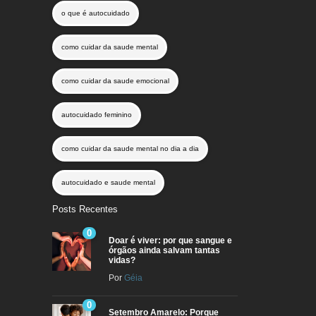
o que é autocuidado
como cuidar da saude mental
como cuidar da saude emocional
autocuidado feminino
como cuidar da saude mental no dia a dia
autocuidado e saude mental
Posts Recentes
0
Doar é viver: por que sangue e
órgãos ainda salvam tantas
vidas?
Por
Géia
0
Setembro Amarelo: Porque